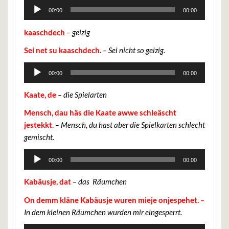
Audio-
00:00
00:00
Player
kaaschdech
– geizig
Sei net su kaaschdech.
– Sei nicht so geizig.
Audio-
00:00
00:00
Player
Kaate, de
– die Spielarten
Mensch, dau häs die Kaate awwe schleäscht
jestekkt.
– Mensch, du hast aber die Spielkarten schlecht
gemischt.
Audio-
00:00
00:00
Player
Kabäusje, dat
– das Räumchen
On demm kläne Kabäusje wuren mieje onjespehet.
–
In dem kleinen Räumchen wurden mir eingesperrt.