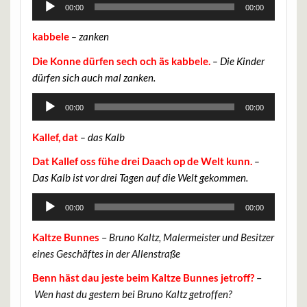
Audio-
00:00
00:00
Player
kabbele
– zanken
Die Konne dürfen sech och äs kabbele.
– Die Kinder
dürfen sich auch mal zanken.
Audio-
00:00
00:00
Player
Kallef, dat
– das Kalb
Dat Kallef oss fühe drei Daach op de Welt kunn.
–
Das Kalb ist vor drei Tagen auf die Welt gekommen.
Audio-
00:00
00:00
Player
Kaltze Bunnes
–
Bruno Kaltz, Malermeister und Besitzer
eines Geschäftes in der Allenstraße
Benn häst dau jeste beim Kaltze Bunnes jetroff?
–
Wen hast du gestern bei Bruno Kaltz getroffen?