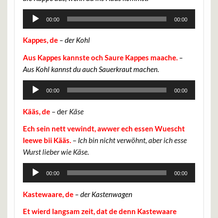
Audio-
00:00
00:00
Player
Kappes, de
– der Kohl
Aus Kappes kannste och Saure Kappes maache.
–
Aus Kohl kannst du auch Sauerkraut machen.
Audio-
00:00
00:00
Player
Kääs, de
– der
Käse
Ech sein nett vewindt, awwer ech essen Wuescht
leewe bii Kääs.
–
Ich bin nicht verwöhnt, aber ich esse
Wurst lieber wie Käse.
Audio-
00:00
00:00
Player
Kastewaare, de
– der Kastenwagen
Et wierd langsam zeit, dat de denn Kastewaare