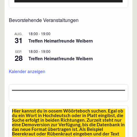
Player
Bevorstehende Veranstaltungen
18:00
-
19:00
AUG.
31
Treffen Heimatfreunde Weibern
18:00
-
19:00
SEP.
28
Treffen Heimatfreunde Weibern
Kalender anzeigen
Hier kannst du in oosem Wöörteboch suchen. Egal ob
du ein Wort in Hochdeutsch oder in Platt eingibst, die
Suche erfolgt in beiden Richtungen. Zurzeit steht nur
eine Demoversion zur Verfügung, bis die Datenbank in
das neue Format übertragen ist. Als Beispiel
Beerekraut oder Rübenkraut eingeben und der Text