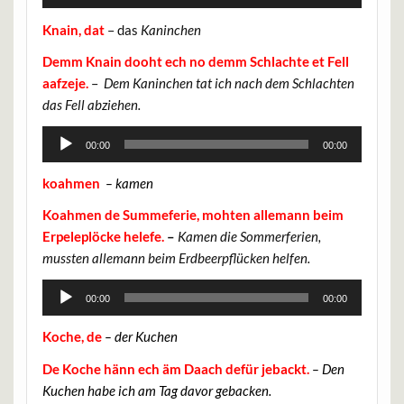
Player
Knain, dat
– das
Kaninchen
Demm Knain dooht ech no demm Schlachte et Fell
aafzeje.
–
Dem Kaninchen tat ich nach dem Schlachten
das Fell abziehen.
Audio-
00:00
00:00
Player
koahmen
– kamen
Koahmen de Summeferie, mohten allemann beim
Erpeleplöcke helefe.
–
Kamen die Sommerferien,
mussten allemann beim Erdbeerpflücken helfen.
Audio-
00:00
00:00
Player
Koche, de
– der Kuchen
De Koche hänn ech äm Daach defür jebackt.
– Den
Kuchen habe ich am Tag davor gebacken.