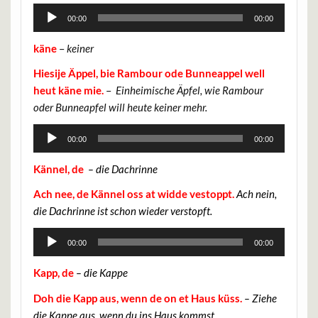
Audio-
00:00
00:00
Player
käne
–
keiner
Hiesije Äppel, bie Rambour ode Bunneappel well
heut käne mie.
–
Einheimische Äpfel, wie Rambour
oder Bunneapfel will heute keiner mehr.
Audio-
00:00
00:00
Player
Kännel, de
– die Dachrinne
Ach nee, de Kännel oss at widde vestoppt.
Ach nein,
die Dachrinne ist schon wieder verstopft.
Audio-
00:00
00:00
Player
Kapp, de
– die Kappe
Doh die Kapp aus, wenn de on et Haus küss.
– Ziehe
die Kappe aus, wenn du ins Haus kommst.