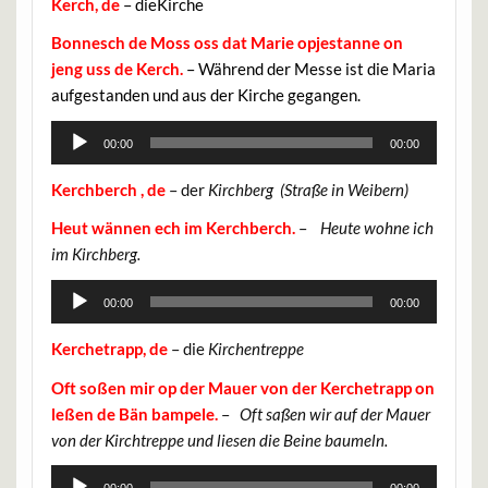
Kerch, de
– dieKirche
Bonnesch de Moss oss dat Marie opjestanne on
jeng uss de Kerch.
– Während der Messe ist die Maria
aufgestanden und aus der Kirche gegangen.
Audio-
00:00
00:00
Player
Kerchberch , de
– der
Kirchberg (Straße in Weibern)
Heut wännen ech im Kerchberch.
–
Heute wohne ich
im Kirchberg.
Audio-
00:00
00:00
Player
Kerchetrapp, de
– die
Kirchentreppe
Oft soßen mir op der Mauer von der Kerchetrapp on
leßen de Bän bampele.
–
Oft saßen wir auf der Mauer
von der Kirchtreppe und liesen die Beine baumeln.
Audio-
00:00
00:00