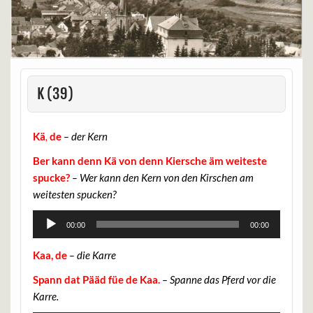
K (39)
Kä
,
de
– der Kern
Ber kann denn Kä von denn Kiersche äm weiteste
spucke?
– Wer kann den Kern von den Kirschen am
weitesten spucken?
Audio-
00:00
00:00
Player
Kaa, de
– die Karre
Spann dat Pääd füe de Kaa.
– Spanne das Pferd vor die
Karre.