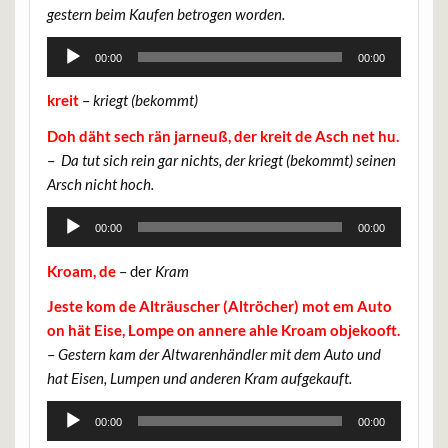
gestern beim Kaufen betrogen worden.
Audio-
00:00
00:00
Player
kreit
–
kriegt (bekommt)
Doh däht sech rän jarneuß, der kreit de Asch net hu.
–
Da tut sich rein gar nichts, der kriegt (bekommt) seinen
Arsch nicht hoch.
Audio-
00:00
00:00
Player
Kroam, de
– der
Kram
Jeste kom de Alträuscher (Altröcher) mot em Auto
on hät Eise, Lompe on annere ahle Kroam objekooft.
–
Gestern kam der Altwarenhändler mit dem Auto und
hat Eisen, Lumpen und anderen Kram aufgekauft.
Audio-
00:00
00:00
Player