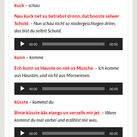
kuck
–
schau
Nau kuck net su betrebst dronn, dat booste selwer
Schold.
–
Nun schau nicht so niedergeschlagen drinn,
das bist du selbst Schuld.
Audio-
00:00
00:00
Player
kunn
–
komme
Ech kunn us Hauste on net us Musche.
–
Ich komme
aus Hausten, und nicht aus Morswiesen.
Audio-
00:00
00:00
Player
küsste
– kommst du
Binie küsste ääs elangs un verzells mir jet.
–
Wann
kommst du mal vorbei und erzählst mir was.
Audio-
00:00
00:00