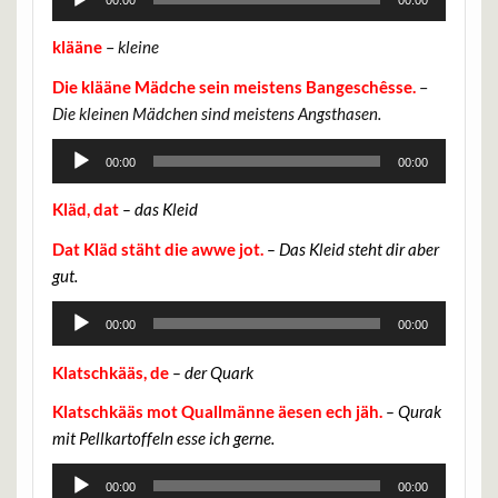
Player
klääne
–
kleine
Die klääne Mädche sein meistens Bangeschêsse.
–
Die kleinen Mädchen sind meistens Angsthasen.
Audio-
00:00
00:00
Player
Kläd, dat
– das Kleid
Dat Kläd stäht die awwe jot.
– Das Kleid steht dir aber
gut.
Audio-
00:00
00:00
Player
Klatschkääs, de
– der Quark
Klatschkääs mot Q
uallmänne äesen ech jäh.
– Qurak
mit Pellkartoffeln esse ich gerne.
Audio-
00:00
00:00