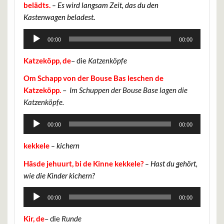
belädts.
– Es wird langsam Zeit, das du den
Kastenwagen beladest
.
Audio-
00:00
00:00
Player
Katzeköpp, de
– die
Katzenköpfe
Om Schapp von der Bouse Bas leschen de
Katzeköpp.
–
Im Schuppen der Bouse Base lagen die
Katzenköpfe.
Audio-
00:00
00:00
Player
kekkele
– kichern
Häsde jehuurt, bi de Kinne kekkele?
– Hast du gehört,
wie die Kinder kichern?
Audio-
00:00
00:00
Player
Kir, de
– die
Runde