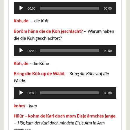
Audio-
00:00
00:00
Player
Koh, de
– die
Kuh
Boröm hänn die de Koh jeschlacht?
– Warum haben
die die Kuh geschlachtet?
Audio-
00:00
00:00
Player
Köh, de
– die Kühe
Bring die Köh op de Wääd.
– Bring die Kühe auf die
Weide
.
Audio-
00:00
00:00
Player
kohm
–
kam
Hüür – kohm de Karl doch mom Elsje ärmches jange.
–
Hör, kam der Karl doch mit dem Elsje Arm in Arm
gegangen.