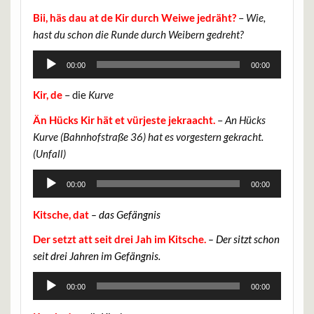
Bii, häs dau at de Kir durch Weiwe jedräht?
–
Wie,
hast du schon die Runde durch Weibern gedreht?
Audio-
00:00
00:00
Player
Kir, de
– die
Kurve
Än Hücks Kir hät et vürjeste jekraacht.
–
An Hücks
Kurve (Bahnhofstraße 36) hat es vorgestern gekracht.
(Unfall)
Audio-
00:00
00:00
Player
Kitsche, dat
– das Gefängnis
Der setzt att seit drei Jah im Kitsche.
– Der sitzt schon
seit drei Jahren im Gefängnis.
Audio-
00:00
00:00
Player