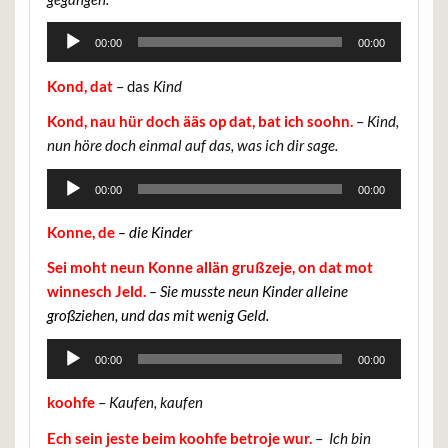
Audio-
00:00
00:00
Player
Kond, dat
– das
Kind
Kond, nau hür doch ääs op dat, bat ich soohn.
–
Kind,
nun höre doch einmal auf das, was ich dir sage.
Audio-
00:00
00:00
Player
Konne, de
– die Kinder
Sei moht neun Konne allän grußzeje, on dat mot
winnesch Jeld.
– Sie musste neun Kinder alleine
großziehen, und das mit wenig Geld.
Audio-
00:00
00:00
Player
koohfe
–
Kaufen, kaufen
Ech sein jeste beim koohfe betroje wur.
–
Ich bin