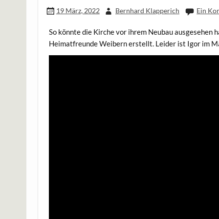
19 März, 2022
Bernhard Klapperich
Ein Ko
So könnte die Kirche vor ihrem Neubau ausgesehen ha
Heimatfreunde Weibern erstellt. Leider ist Igor im 