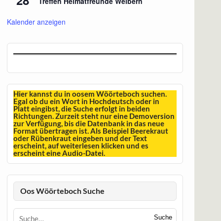
Treffen Heimatfreunde Weibern
Kalender anzeigen
Hier kannst du in oosem Wöörteboch suchen.
Egal ob du ein Wort in Hochdeutsch oder in
Platt eingibst, die Suche erfolgt in beiden
Richtungen. Zurzeit steht nur eine Demoversion
zur Verfügung, bis die Datenbank in das neue
Format übertragen ist. Als Beispiel Beerekraut
oder Rübenkraut eingeben und der Text
erscheint, auf weiterlesen klicken und es
erscheint eine Audio-Datei.
Oos Wöörteboch Suche
Suche