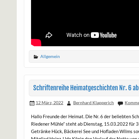
Allgemein
Schriftenreihe Heimatgeschichten Nr. 6 ab
12 März, 2022
Bernhard Klapperich
Kommen
Hallo Freunde der Heimat. Die Nr. 6 der beliebten Sch
Riedener Mühle“ steht ab Dienstag, 15.03.2022 für 3
Getränke Hück, Bäckerei See und Hofladen Wilms so
Mitglied Heinz-Udo König den Verlauf der Nette von 