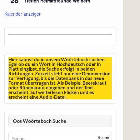
Treffen Heimatfreunde Weibern
Kalender anzeigen
Hier kannst du in oosem Wöörteboch suchen.
Egal ob du ein Wort in Hochdeutsch oder in
Platt eingibst, die Suche erfolgt in beiden
Richtungen. Zurzeit steht nur eine Demoversion
zur Verfügung, bis die Datenbank in das neue
Format übertragen ist. Als Beispiel Beerekraut
oder Rübenkraut eingeben und der Text
erscheint, auf weiterlesen klicken und es
erscheint eine Audio-Datei.
Oos Wöörteboch Suche
Suche