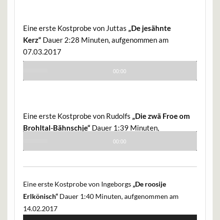
to
increase
or
Eine erste Kostprobe von Juttas
„De jesähnte
decrease
Kerz“
Dauer 2:28 Minuten, aufgenommen am
volume.
07.03.2017
Use
00:00
Up/Down
Audio
Arrow
Player
keys
Eine erste Kostprobe von Rudolfs
„Die zwä Froe om
to
Brohltal-Bähnschje“
Dauer 1:39 Minuten,
increase
aufgenommen am 07.03.2017
Use
or
00:00
Up/Down
decrease
Audio
Arrow
volume.
Player
keys
Eine erste Kostprobe von Ingeborgs
„De roosije
to
Erlkönisch“
Dauer 1:40 Minuten, aufgenommen am
increase
14.02.2017
or