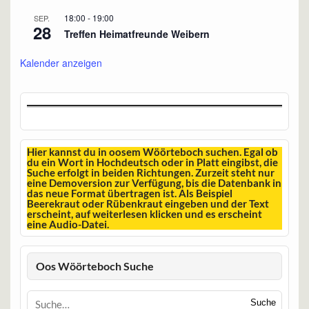
18:00
-
19:00
SEP.
28
Treffen Heimatfreunde Weibern
Kalender anzeigen
Hier kannst du in oosem Wöörteboch suchen. Egal ob
du ein Wort in Hochdeutsch oder in Platt eingibst, die
Suche erfolgt in beiden Richtungen. Zurzeit steht nur
eine Demoversion zur Verfügung, bis die Datenbank in
das neue Format übertragen ist. Als Beispiel
Beerekraut oder Rübenkraut eingeben und der Text
erscheint, auf weiterlesen klicken und es erscheint
eine Audio-Datei.
Oos Wöörteboch Suche
Suche