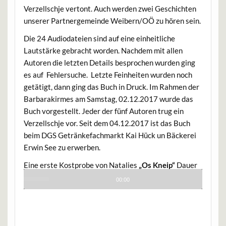
Verzellschje vertont. Auch werden zwei Geschichten
unserer Partnergemeinde Weibern/OÖ zu hören sein.
Die 24 Audiodateien sind auf eine einheitliche
Lautstärke gebracht worden. Nachdem mit allen
Autoren die letzten Details besprochen wurden ging
es auf Fehlersuche. Letzte Feinheiten wurden noch
getätigt, dann ging das Buch in Druck. Im Rahmen der
Barbarakirmes am Samstag, 02.12.2017 wurde das
Buch vorgestellt. Jeder der fünf Autoren trug ein
Verzellschje vor. Seit dem 04.12.2017 ist das Buch
beim DGS Getränkefachmarkt Kai Hück un Bäckerei
Erwin See zu erwerben.
Eine erste Kostprobe von Natalies
„Os Kneip“
Dauer
2:26 Minuten, aufgenommen am 14.03.2017
Use
00:00
Up/Down
Audio
Arrow
Player
keys