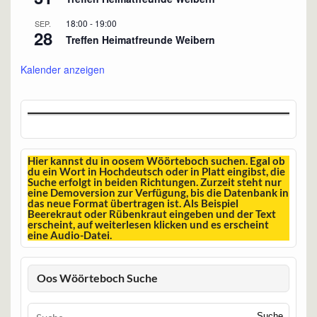
18:00
-
19:00
SEP.
28
Treffen Heimatfreunde Weibern
Kalender anzeigen
Hier kannst du in oosem Wöörteboch suchen. Egal ob
du ein Wort in Hochdeutsch oder in Platt eingibst, die
Suche erfolgt in beiden Richtungen. Zurzeit steht nur
eine Demoversion zur Verfügung, bis die Datenbank in
das neue Format übertragen ist. Als Beispiel
Beerekraut oder Rübenkraut eingeben und der Text
erscheint, auf weiterlesen klicken und es erscheint
eine Audio-Datei.
Oos Wöörteboch Suche
Suche