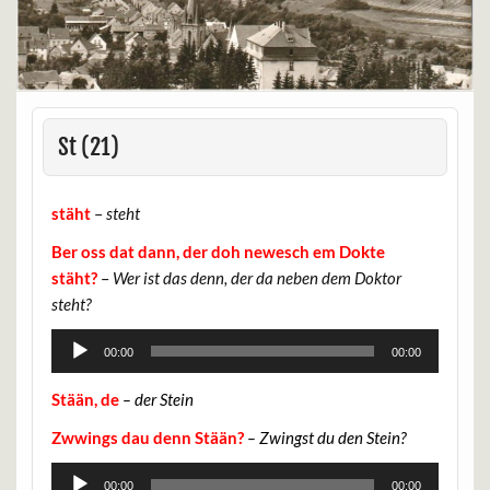
St (21)
stäht
–
steht
Ber oss dat dann, der doh newesch em Dokte
stäht?
–
Wer ist das denn, der da neben dem Doktor
steht?
Audio-
00:00
00:00
Player
Stään, de
– der Stein
Zwwings dau denn Stään?
– Zwingst du den Stein?
Audio-
00:00
00:00