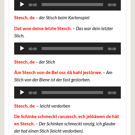
Audio-
00:00
00:00
Player
Stesch, de
– der Stisch beim Kartenspiel
Dat woe deine letzte Stesch.
– Das war dein letzter
Stich.
Audio-
00:00
00:00
Player
Stesch, de
– der Stich
Äm Stesch von de Bei oss dä bahl jestörwe.
– Am
Stich von der Biene ist der fast gestorben.
Audio-
00:00
00:00
Player
Stesch, de
– leicht verdorben
De Schinke schmeckt ranzesch, ech jelöäwen de hät
en Stesch.
– Der Schinken schmeckt ranzig, ich glaube
der hat einen Stich (leicht verdorben).