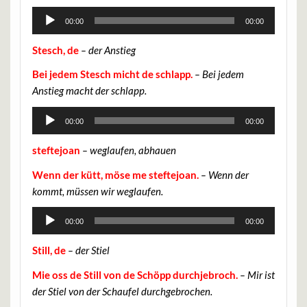
Audio-
00:00
00:00
Player
Stesch, de
– der Anstieg
Bei jedem Stesch micht de schlapp.
– Bei jedem
Anstieg macht der schlapp.
Audio-
00:00
00:00
Player
steftejoan
– weglaufen, abhauen
Wenn der kütt, möse me steftejoan.
– Wenn der
kommt, müssen wir weglaufen.
Audio-
00:00
00:00
Player
Still, de
– der Stiel
Mie oss de Still von de Schöpp durchjebroch.
– Mir ist
der Stiel von der Schaufel durchgebrochen.