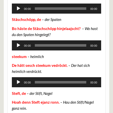
Audio-
00:00
00:00
Player
Stäschschöpp, de
– der Spaten
Bo häste de Stäschschöpp hinjelaajscht?
– Wo hast
du den Spaten hingelegt?
Audio-
00:00
00:00
Player
steekum
– heimlich
De hätt sesch steekum vedröckt.
– Der hat sich
heimlich verdrückt.
Audio-
00:00
00:00
Player
Steft, de
– der Stift, Nagel
Hoah denn Steft ejanz ronn.
– Hau den Stift/Nagel
ganz rein.