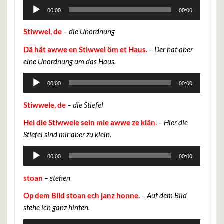
Audio-
00:00
00:00
Player
Stiwwel, de
– die Unordnung
Dä hät awwe en Stiwwel öm et Haus.
– Der hat aber
eine Unordnung um das Haus.
Audio-
00:00
00:00
Player
Stiwwele, de
– die Stiefel
Hei die Stiwwele sein mie awwe ze klän.
– Hier die
Stiefel sind mir aber zu klein.
Audio-
00:00
00:00
Player
stoan
– stehen
Op dem Bild stoan ech janz honne.
– Auf dem Bild
stehe ich ganz hinten.