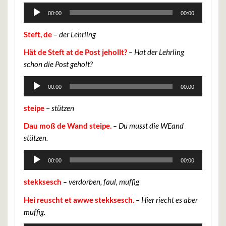
Audio-
00:00
00:00
Player
Steft, de
– der Lehrling
Hät de Steft at de Post jehollt?
– Hat der Lehrling
schon die Post geholt?
Audio-
00:00
00:00
Player
steipe
–
stützen
Dau moß de Wand steipe.
– Du musst die WEand
stützen.
Audio-
00:00
00:00
Player
stekksesch
– verdorben, faul, muffig
Hei reuscht et awwe stekksesch.
– Hier riecht es aber
muffig.