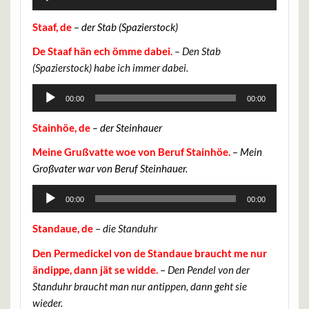
Player
Staaf, de
– der Stab (Spazierstock)
De Staaf hän ech ömme dabei.
– Den Stab
(Spazierstock) habe ich immer dabei.
Audio-
00:00
00:00
Player
Stainhöe, de
– der Steinhauer
Meine Grußvatte woe von Beruf Stainhöe.
– Mein
Großvater war von Beruf Steinhauer.
Audio-
00:00
00:00
Player
Standaue, de
–
die Standuhr
Den Permedickel von de Standaue braucht me nur
ändippe, dann jät se widde.
–
Den Pendel von der
Standuhr braucht man nur antippen, dann geht sie
wieder.