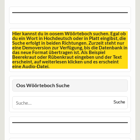
Hier kannst du in oosem Wöörteboch suchen. Egal ob
du ein Wort in Hochdeutsch oder in Platt eingibst, die
Suche erfolgt in beiden Richtungen. Zurzeit steht nur
eine Demoversion zur Verfügung, bis die Datenbank in
das neue Format übertragen ist. Als Beispiel
Beerekraut oder Rübenkraut eingeben und der Text
erscheint, auf weiterlesen klicken und es erscheint
eine Audio-Datei.
Oos Wöörteboch Suche
Suche